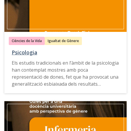
competents en matèria de gènere.
Aquesta guia també està disponible en
castellà
,
anglés
i
gallec
.
Ciències de la Vida
Igualtat de Gènere
Psicologia
Els estudis tradicionals en l’àmbit de la psicologia
han contemplat mostres amb poca
representació de dones, fet que ha provocat una
generalització esbiaixada dels resultats
obtinguts al conjunt de la població. De fet,
aquest biaix de gènere s’ha emprat al llarg dels
anys per justificar la inferioritat de les dones.
La
Guia per a una docència universitària amb
perspectiva de gènere de Psicologia
ofereix