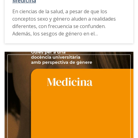
Medicina
En ciencias de la salud, a pesar de que los
conceptos sexo y género aluden a realidades
diferentes, con frecuencia se confunden.
Además, los sesgos de género en el
conocimiento médico, la gestión clínica y los
servicios de salud responden a suposiciones
incorrectas.
La
Guía para una docencia universitaria con
perspectiva de género de Medicina
ofrece
propuestas, ejemplos de buenas prácticas,
recursos docentes y herramientas de consulta
que permiten incorporar un enfoque de género
en los estudios universitarios en ciencias de la
salud y formar a profesionales en esta disciplina
competentes en materia de género.
Esta guía también está disponible en
catalán
,