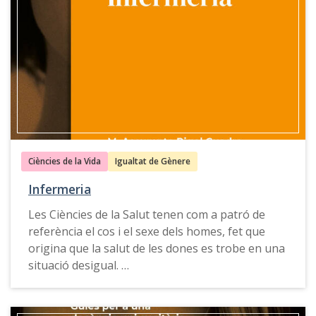
propostes, exemples de bones pràctiques,
recursos docents i eines de consulta que
permeten comprendre la complexitat social,
cultural i política del món actual.
Aquesta guia també està disponible en
castellà
,
anglés
i
gallec
.
Ciències de la Vida
Igualtat de Gènere
Infermeria
Les Ciències de la Salut tenen com a patró de
referència el cos i el sexe dels homes, fet que
origina que la salut de les dones es trobe en una
situació desigual.
La
Guia per a una docència universitària amb
perspectiva de gènere d'Infermeria
ofereix