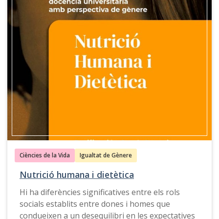
propostes, exemples de bones pràctiques,
recursos docents i eines de consulta que actuen
de guia per atendre els riscos i problemes de
salut derivats dels rols i estereotips de gènere.
Aquesta guia també està disponible en
castellà
,
anglés
i
gallec
.
Ciències de la Vida
Igualtat de Gènere
Nutrició humana i dietètica
Hi ha diferències significatives entre els rols
socials establits entre dones i homes que
condueixen a un desequilibri en les expectatives