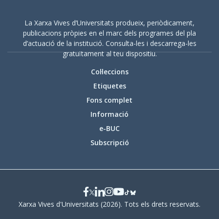
Aquesta guia també està disponible en
anglés
.
La Xarxa Vives d’Universitats produeix, periòdicament,
publicacions pròpies en el marc dels programes del pla
d’actuació de la institució. Consulta-les i descarrega-les
gratuïtament al teu dispositiu.
Col·leccions
Etiquetes
Fons complet
Informació
e-BUC
Subscripció
Xarxa Vives d'Universitats (2026). Tots els drets reservats.