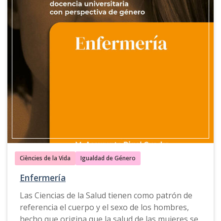
largo de los años para justificar la inferioridad de
las mujeres.
La Guía para una docencia universitaria con
perspectiva de género de Psicología
ofrece
propuestas, ejemplos de buenas prácticas,
recursos docentes y herramientas de consulta
que permiten comprender la complejidad social,
cultural y política del mundo actual.
Esta guía también está disponible en
catalán
,
inglés
y
gallego
.
Ciències de la Vida
Igualdad de Género
Enfermería
Las Ciencias de la Salud tienen como patrón de
referencia el cuerpo y el sexo de los hombres,
hecho que origina que la salud de las mujeres se