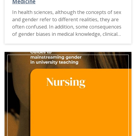
Medicine
In health sciences, although the concepts of sex
and gender refer to different realities, they are
often confused. In addition, some consequences
of gender biases in medical knowledge, clinical
management and health services respond to
incorrect assumptions.
The Guide of Medicine to mainstreaming gender
in university teaching offers proposals,
examples of good practices, teaching resources
and consultation tools that will allow
incorporating a gender approach in university
studies in health sciences and to train gender
competent professionals in this discipline.
This guide is also available in
Catalan
,
Spanish
and
Galician
.