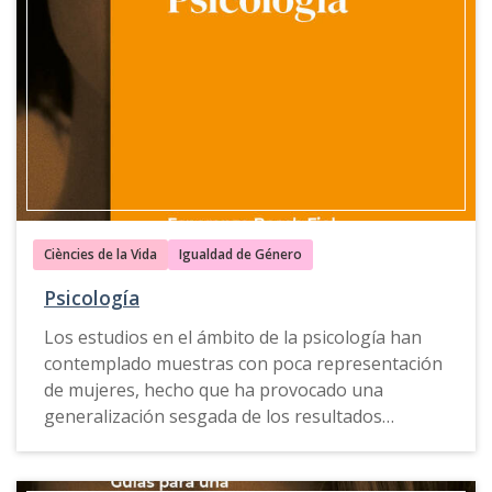
teaching in Biology
offers proposals, examples of
good practices, teaching resources and
consultation tools as guidance to improve and
promote teaching innovation in subjects and
study plans that affect different dimensions of
the teaching-learning process.
This guide is also available in
Catalan
.
Ciències de la Vida
Igualdad de Género
Psicología
Los estudios en el ámbito de la psicología han
contemplado muestras con poca representación
de mujeres, hecho que ha provocado una
generalización sesgada de los resultados
obtenidos en el conjunto de la población. De
hecho, este sesgo de género se ha utilizado a lo