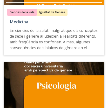
inglés
y
gallego
.
Ciències de la Vida
Igualtat de Gènere
Medicina
En ciències de la salut, malgrat que els conceptes
de sexe i gènere al·ludeixen a realitats diferents,
amb freqüència es confonen. A més, algunes
conseqüències dels biaixos de gènere en el
coneixement mèdic, la gestió clínica i els serveis
de salut responen a suposicions incorrectes.
La
Guia per a una docència universitària amb
perspectiva de gènere de Medicina
ofereix
propostes, exemples de bones pràctiques,
recursos docents i eines de consulta que
permeten incorporar un enfocament de gènere
en els estudis universitaris en ciències de la salut
i formar professionals en aquesta disciplina