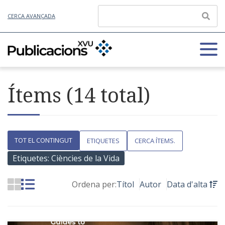
CERCA AVANÇADA
Ítems (14 total)
TOT EL CONTINGUT
ETIQUETES
CERCA ÍTEMS.
Etiquetes: Ciències de la Vida
Ordena per:
Títol
Autor
Data d'alta