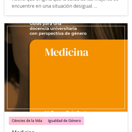
encuentre en una situación desigual.
La
Guía para una docencia universitaria con
perspectiva de género de Enfermería
ofrece
propuestas, ejemplos de buenas prácticas,
recursos docentes y herramientas de consulta
que actúan de guía para atender los riesgos y
problemas de salud derivados de los roles y
estereotipos de género.
Esta guía también está disponible en
catalán
,
inglés
y
gallego
.
Ciències de la Vida
Igualdad de Género