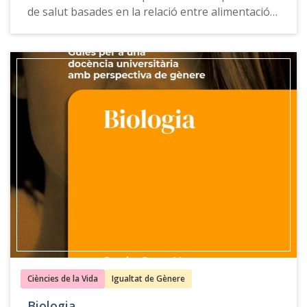
de salut basades en la relació entre alimentació i
nutrició.
La Guia per a una docència universitària amb
perspectiva de gènere de Nutrició Humana i
Dietètica ofereix propostes, exemples de bones
pràctiques, recursos docents i eines de consulta
per a incorporar la perspectiva de gènere des de
tres punts de vista: 1) diferències fisiològiques
que condicionen la biodisponibilitat de nutrients,
2) aliments i nutrients en la salut i la malaltia i
alimentació i 3) cultura com a condicionant dels
estereotips de feminitat-masculinitat.
Ciències de la Vida
Igualtat de Gènere
Biologia