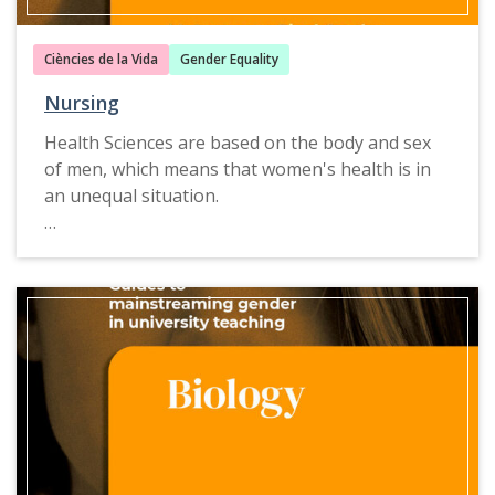
Ciències de la Vida
Gender Equality
Nursing
Health Sciences are based on the body and sex
of men, which means that women's health is in
an unequal situation.
The
Guide of Nursing to mainstreaming gender in
university teaching
offers proposals, examples of
good practices, teaching resources and
consultation tools that act as a guide to deal with
health risks and problems resulting from gender
roles and stereotypes.
This guide is also available in
Catalan
,
Spanish
and
Galician
.