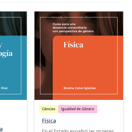
Ciències
Igualdad de Género
Física
ía
En el Estado español las mujeres