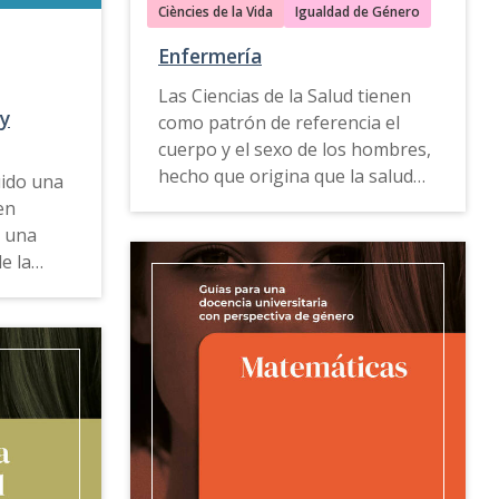
disponible en
catalán
,
inglés
y
mbólicos
Ciències de la Vida
Igualdad de Género
gallego
.
o que
Enfermería
,
Las Ciencias de la Salud tienen
énero,
 y
como patrón de referencia el
ad e
cuerpo y el sexo de los hombres,
hecho que origina que la salud
uido una
de las mujeres se encuentre en
en
una situación desigual.
 una
glés
y
e la
La
Guía para una docencia
parte, la
universitaria con perspectiva de
género de Enfermería
ofrece
ncia que
propuestas, ejemplos de buenas
de la
prácticas, recursos docentes y
l ámbito
herramientas de consulta que
actúan de guía para atender los
uchos
riesgos y problemas de salud
nceptos
derivados de los roles y