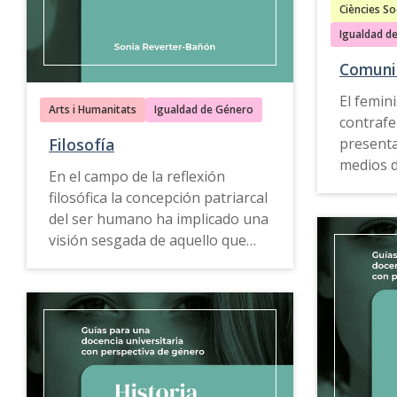
conocer 
femeninos para potenciar el
Ciències Soc
crítica 
acceso de las mujeres a los
Igualdad d
sociedad 
estudios de grado.
e inclusi
Comuni
El femin
Esta guí
Arts i Humanitats
Igualdad de Género
contraf
disponib
present
Filosofía
gallego
.
medios d
En el campo de la reflexión
sociales 
filosófica la concepción patriarcal
transfor
del ser humano ha implicado una
su reflej
visión sesgada de aquello que
comunica
somos como humanos, de lo que
necesari
es la realidad y el conocimiento.
papel de
construc
La
Guía para una docencia
desigua
universitaria con perspectiva de
género de Filosofía
ofrece
La
Guía 
propuestas, ejemplos de buenas