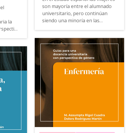
son mayoría entre el alumnado
el
universitario, pero continúan
siendo una minoría en las
ria la
carreras científico-técnicas.
rspectiva
os
La
Guía para una docencia
universitaria con perspectiva de
ámbito
género de Física
ofrece
ia del
propuestas, ejemplos de buenas
 de la
prácticas, recursos docentes y
herramientas de consulta para
visibilizar a las científicas y
a
eliminar la visión androcéntrica
iva de
que predomina en la ciencia y, en
minología
particular, en el ámbito de la
plos de
física.
sos
 de
Esta guía también está
los