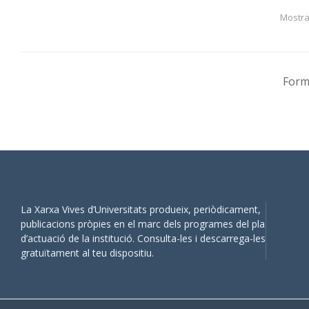
falta de análisis crítico de la
universit
Mostran
representación de las mujeres a
género de
lo largo de la historia de las
ofrece p
imágenes conduce a la repetición
buenas p
de estereotipos.
docentes
Forma
consulta
La
Guía para una docencia
reflexio
universitaria con perspectiva de
signific
género de Historia del arte
ofrece
invisibi
propuestas, ejemplos de buenas
mujeres.
prácticas, recursos docentes y
herramientas de consulta que
Esta guí
permiten incorporar en las
La Xarxa Vives d’Universitats produeix, periòdicament,
disponib
nuevas generaciones la
publicacions pròpies en el marc dels programes del pla
gallego
.
perspectiva de género en la
d’actuació de la institució. Consulta-les i descarrega-les
docencia, la transferencia de
gratuïtament al teu dispositiu.
conocimiento y la investigación.
Esta guía también está