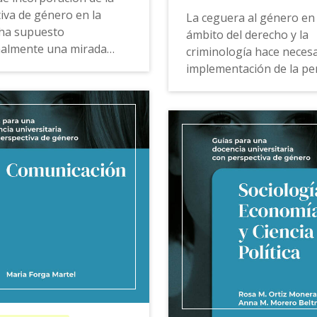
iva de género en la
La ceguera al género en 
 ha supuesto
ámbito del derecho y la
nalmente una mirada
criminología hace necesa
al pasado, donde el
implementación de la pe
historiográfico se ha
de género en los estudi
 en las experiencias
universitarios de estas
as. Como consecuencia,
disciplinas, tanto en el 
o convencional del pasado
docente y de transferenc
pleto y se ajusta poco a
conocimiento como en el
ad histórica.
investigación.
para una docencia
La
Guía para una docenci
aria con perspectiva de
universitaria con perspect
 Historia
ofrece
género
de Derecho y Cri
tas, ejemplos de buenas
ofrece propuestas, ejem
s, recursos docentes y
buenas prácticas, recur
ntas de consulta que
docentes y herramientas
 mirar al pasado para
consulta para redibujar 