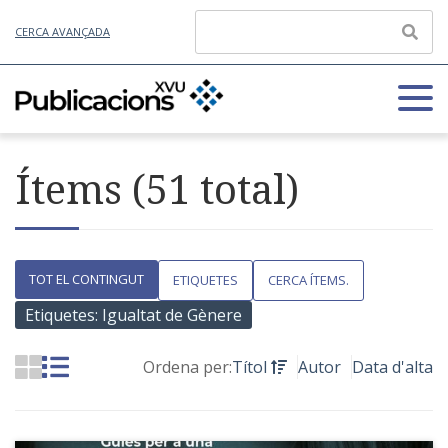
CERCA AVANÇADA
Ítems (51 total)
TOT EL CONTINGUT
ETIQUETES
CERCA ÍTEMS.
Etiquetes: Igualtat de Gènere
Ordena per:
Títol
Autor
Data d'alta