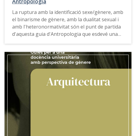
Antropologia
La ruptura amb la identificació sexe/gènere, amb
el binarisme de gènere, amb la dualitat sexual i
amb l'heteronormativitat són el punt de partida
d'aquesta guia d'Antropologia que esdevé una
proposta d'acció formativa sensible al gènere.
La
Guia per a una docència universitària amb
perspectiva de gènere d'Antropologia
ofereix
propostes, exemples de bones pràctiques,
recursos docents i eines de consulta que
permeten desconstruir els possibles biaixos de
gènere que de forma vetllada introdueix la
docència universitària, i transformar les
relacions i desigualtats de gènere.
Aquesta guia també està disponible en
castellà
,
anglés
i
gallec
.