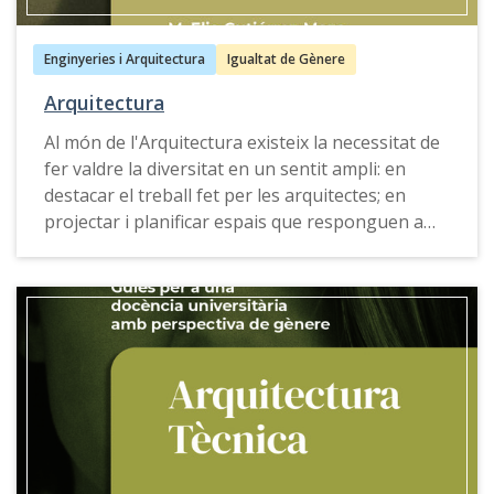
Enginyeries i Arquitectura
Igualtat de Gènere
Arquitectura
Al món de l'Arquitectura existeix la necessitat de
fer valdre la diversitat en un sentit ampli: en
destacar el treball fet per les arquitectes; en
projectar i planificar espais que responguen a
les necessitats de diferent sexe, identitat,
generació, capacitats i recursos; en visibilitzar les
diferents maneres d'exercir la professió,
considerades tradicionalment com a "menors"
(com ara el comissariat d'exposicions o el
paisatgisme); i en promocionar les dones com a
promotores, constructores i usuàries.
La
Guia per a una docència universitària amb
perspectiva de gènere d'Arquitectura
ofereix