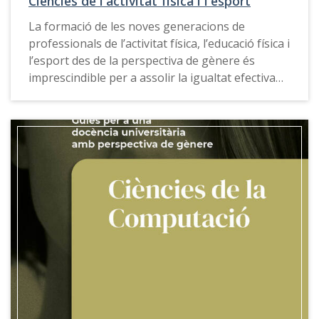
Ciències de l'activitat física i l'esport
La formació de les noves generacions de
professionals de l’activitat física, l’educació física i
l’esport des de la perspectiva de gènere és
imprescindible per a assolir la igualtat efectiva
entre dones i homes en el món de l’esport, i
afavorir la construcció d’una societat més justa
des de la nostra àrea professional, acadèmica i
científica.
La
Guia per a una docència universitària amb
perspectiva de gènere de Ciències de l’Activitat Física
i l’Esport
ofereix propostes, exemples de bones
pràctiques, recursos docents i eines de consulta
que permeten trencar amb els estereotips de
gènere i reescriure les regles del joc.
Aquesta guia també està disponible en
gallec
.