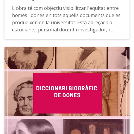
L'obra té com objectiu visibilitzar l'equitat entre
homes i dones en tots aquells documents que es
produeixen en la universitat. Està adreçada a
estudiants, personal docent i investigador, i
personal d'administració i serveis.
Criteris multilingües per a la redacció de textos
igualitaris aplega un recull de recursos inclusius i
visibilitzadors, així com exemples d’usos i
recomanacions per a utilitzar les formes dobles
(masculí i femení) en relació amb els tipus de
documents institucionals més habituals en
l’àmbit universitari en llengua catalana,
castellana i anglesa. La guia també incorpora
diversos annexos, com ara una relació de mots i
expressions que poden servir d’alternativa per a