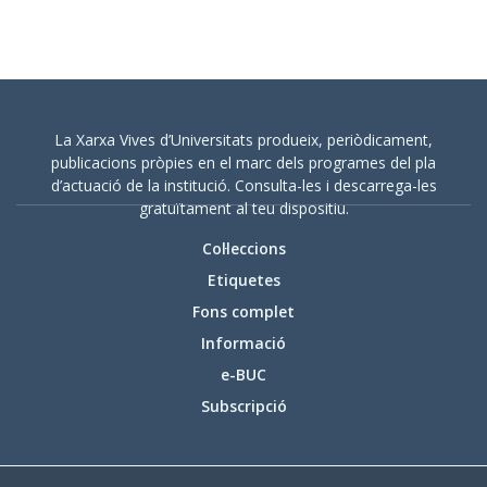
elaboració, a càrrec de la Xarxa Vives, han
treballat investigadors i grups de recerca
universitaris en estudis de les dones i de gènere.
La Xarxa Vives d’Universitats produeix, periòdicament,
publicacions pròpies en el marc dels programes del pla
d’actuació de la institució. Consulta-les i descarrega-les
gratuïtament al teu dispositiu.
Col·leccions
Etiquetes
Fons complet
Informació
e-BUC
Subscripció