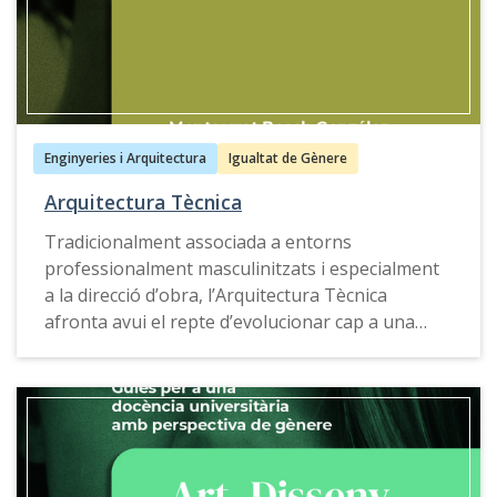
propostes, exemples de bones pràctiques,
recursos docents i eines de consulta que
permeten enriquir el relat construït al voltant de
la disciplina i reflexionar sobre el sexisme en la
docència i investigació, així com en la pràctica
professional.
Enginyeries i Arquitectura
Igualtat de Gènere
Arquitectura Tècnica
Aquesta guia també està disponible en
castellà
,
anglés
i
gallec
.
Tradicionalment associada a entorns
professionalment masculinitzats i especialment
a la direcció d’obra, l’Arquitectura Tècnica
afronta avui el repte d’evolucionar cap a una
pràctica més inclusiva i equitativa.