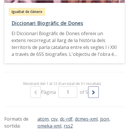
l’ús del masculí com a genèric.
Igualtat de Gènere
Diccionari Biogràfic de Dones
El Diccionari Biogràfic de Dones ofereix un
extens recorregut al llarg de la història dels
territoris de parla catalana entre els segles I i XXI
a través de 655 biografies. L'objectiu de l'obra és
posar de relleu la contribució que les dones han
fet en la història dels territoris de parla catalana
des de diferents camps de coneixement i àmbits
d’actuació.
Mostrant del 1 al 12 d'un total de 51 resultats
Pàgina
of 5
La Generalitat de Catalunya, el Consell de
Mallorca i la Xarxa Vives d’Universitats van
Formats de
atom
,
csv
,
dc-rdf
,
dcmes-xml
,
json
,
activar el diccionari en 2010. En la seua
sortida:
omeka-xml
,
rss2