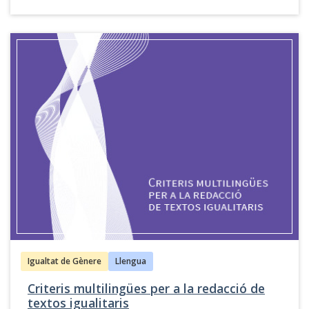
fet que fa necessària una reflexió sobre el paper
de la comunicació en la construcció de les
(des)igualtats.
La Guia per a una docència universitària amb
perspectiva de gènere de Comunicació ofereix
propostes, exemples de bones pràctiques,
recursos docents i eines de consulta que
permeten transformar la docència d'aquesta
disciplina.
Aquesta guia també està disponible en
castellà
,
anglés
i
gallec
.
Igualtat de Gènere
Llengua
Criteris multilingües per a la redacció de
textos igualitaris