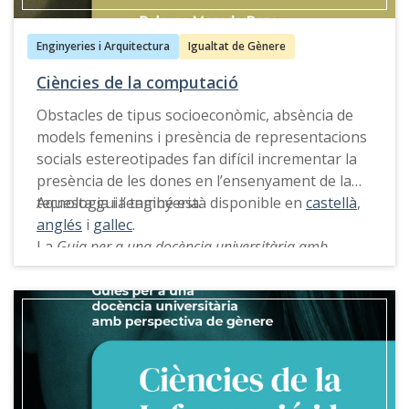
Enginyeries i Arquitectura
Igualtat de Gènere
Ciències de la computació
Obstacles de tipus socioeconòmic, absència de
models femenins i presència de representacions
socials estereotipades fan difícil incrementar la
presència de les dones en l’ensenyament de la
tecnologia i l’enginyeria.
Aquesta guia també està disponible en
castellà
,
anglés
i
gallec
.
La
Guia per a una docència universitària amb
perspectiva de gènere
de Ciències de la
Computació ofereix propostes, exemples de
bones pràctiques, recursos docents i eines de
consulta que permeten desmasculinitzar aquest
àmbit i visibilitzar els models femenins per
potenciar l’accés de les dones als estudis de grau.