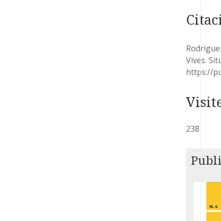
Citac
Rodríguez
Vives. Sit
https://p
238