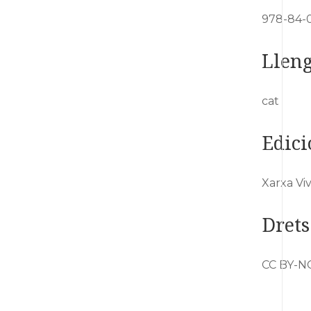
978-84-
Llen
cat
Edici
Xarxa Viv
Drets
CC BY-NC