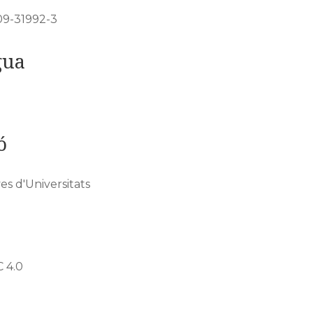
09-31992-3
gua
ó
es d'Universitats
 4.0