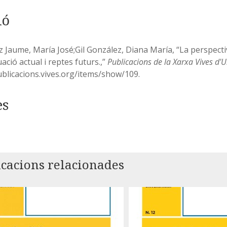
ió
 Jaume, María José;Gil González, Diana María, “La perspectiv
uació actual i reptes futurs.,”
Publicacions de la Xarxa Vives d'U
ublicacions.vives.org/items/show/109
.