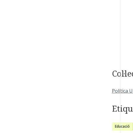
Col·le
Política U
Etiqu
Educació