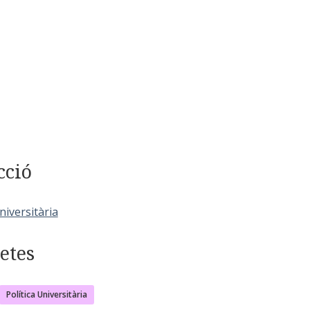
cció
niversitària
etes
Política Universitària