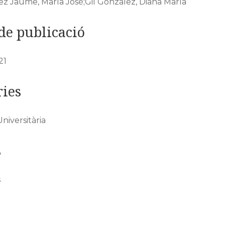
z Jaume, María José;Gil González, Diana María
de publicació
21
ies
Universitària
s
s