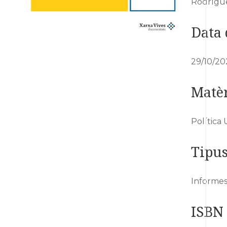
Rodrígue
Data 
29/10/20
Matèr
Política 
Tipu
Informe
ISBN