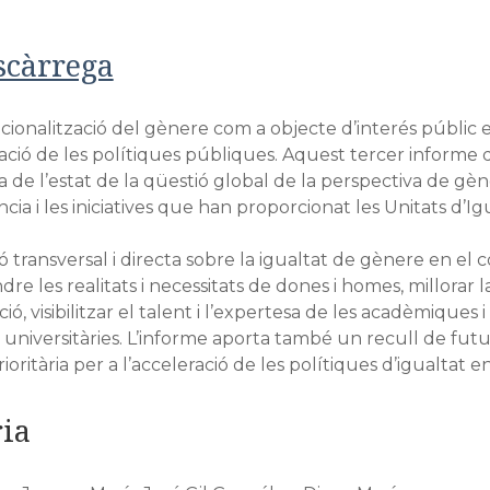
scàrrega
tucionalització del gènere com a objecte d’interés públic
ació de les polítiques públiques. Aquest tercer informe d
a de l’estat de la qüestió global de la perspectiva de gèn
ncia i les iniciatives que han proporcionat les Unitats d’Ig
ó transversal i directa sobre la igualtat de gènere en el c
e les realitats i necessitats de dones i homes, millorar la 
ció, visibilitzar el talent i l’expertesa de les acadèmiques 
 universitàries. L’informe aporta també un recull de fut
rioritària per a l’acceleració de les polítiques d’igualtat e
ia