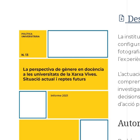
De
PDF
La insti
configur
fotografi
l’experiè
L’actuaci
comprendr
investiga
decisions
d’acció p
Autor