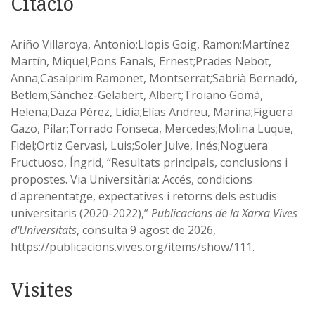
Citació
Ariño Villaroya, Antonio;Llopis Goig, Ramon;Martínez
Martín, Miquel;Pons Fanals, Ernest;Prades Nebot,
Anna;Casalprim Ramonet, Montserrat;Sabrià Bernadó,
Betlem;Sánchez-Gelabert, Albert;Troiano Gomà,
Helena;Daza Pérez, Lidia;Elías Andreu, Marina;Figuera
Gazo, Pilar;Torrado Fonseca, Mercedes;Molina Luque,
Fidel;Ortiz Gervasi, Luis;Soler Julve, Inés;Noguera
Fructuoso, Íngrid, “Resultats principals, conclusions i
propostes. Via Universitària: Accés, condicions
d'aprenentatge, expectatives i retorns dels estudis
universitaris (2020-2022),”
Publicacions de la Xarxa Vives
d'Universitats
, consulta 9 agost de 2026,
https://publicacions.vives.org/items/show/111
.