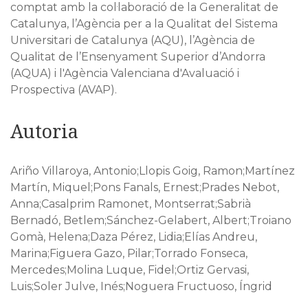
comptat amb la col·laboració de la Generalitat de
Catalunya, l’Agència per a la Qualitat del Sistema
Universitari de Catalunya (AQU), l’Agència de
Qualitat de l’Ensenyament Superior d’Andorra
(AQUA) i l'Agència Valenciana d'Avaluació i
Prospectiva (AVAP).
Autoria
Ariño Villaroya, Antonio;Llopis Goig, Ramon;Martínez
Martín, Miquel;Pons Fanals, Ernest;Prades Nebot,
Anna;Casalprim Ramonet, Montserrat;Sabrià
Bernadó, Betlem;Sánchez-Gelabert, Albert;Troiano
Gomà, Helena;Daza Pérez, Lidia;Elías Andreu,
Marina;Figuera Gazo, Pilar;Torrado Fonseca,
Mercedes;Molina Luque, Fidel;Ortiz Gervasi,
Luis;Soler Julve, Inés;Noguera Fructuoso, Íngrid