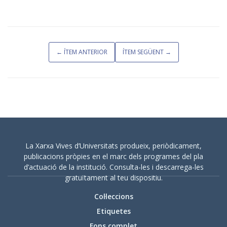
← ÍTEM ANTERIOR
ÍTEM SEGÜENT →
La Xarxa Vives d’Universitats produeix, periòdicament,
publicacions pròpies en el marc dels programes del pla
d’actuació de la institució. Consulta-les i descarrega-les
gratuïtament al teu dispositiu.
Col·leccions
Etiquetes
Fons complet