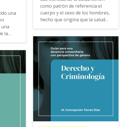
como patrón de referencia el
cuerpo y el sexo de los hombres,
uido una
hecho que origina que la salud
en
de las mujeres se encuentre en
 una
una situación desigual.
e la
parte, la
La
Guía para una docencia
universitaria con perspectiva de
ncia que
género de Enfermería
ofrece
de la
propuestas, ejemplos de buenas
l ámbito
prácticas, recursos docentes y
herramientas de consulta que
uchos
actúan de guía para atender los
nceptos
riesgos y problemas de salud
cia,
derivados de los roles y
estereotipos de género.
a
Esta guía también está
iva de