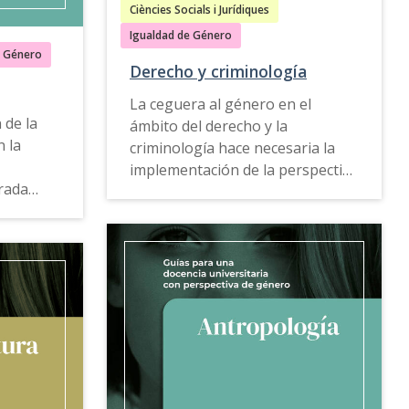
disponible en
catalán
,
inglés
y
nomía y
Ciències Socials i Jurídiques
gallego
.
Igualdad de Género
e buenas
e Género
Derecho y criminología
ntes y
a para
La ceguera al género en el
igualdad
 de la
ámbito del derecho y la
 en el
 la
criminología hace necesaria la
implementación de la perspectiva
miento y
rada
de género en los estudios
e el
universitarios de estas
e ha
disciplinas, tanto en el ámbito
cias
docente y de transferencia del
cuencia,
conocimiento como en el de la
glés
y
el pasado
investigación.
a poco a
La
Guía para una docencia
universitaria con perspectiva de
a
género
de Derecho y Criminología
iva de