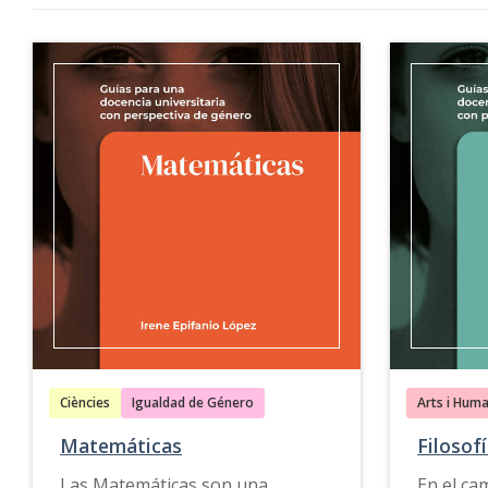
Ciències
Igualdad de Género
Arts i Huma
Matemáticas
Filosof
Las Matemáticas son una
En el ca