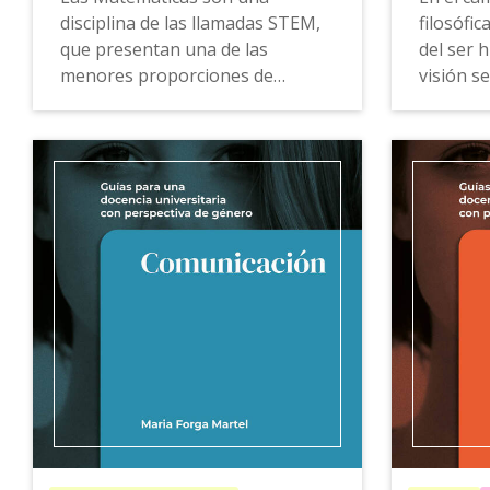
disciplina de las llamadas STEM,
filosófic
que presentan una de las
del ser 
menores proporciones de
visión s
alumnas e investigadoras de
somos c
todo el ámbito universitario.
es la re
La
Guía para una docencia
La
Guía 
universitaria con perspectiva de
universit
género de Matemáticas
ofrece
género de
propuestas, ejemplos de buenas
propues
prácticas, recursos docentes y
práctica
herramientas de consulta que
herramie
permiten desmasculinizar este
facilitan
ámbito y visibilizar los modelos
enseñar 
femeninos para potenciar el
apoderar
acceso de las mujeres a los
filosófic
estudios de grado.
compren
completa