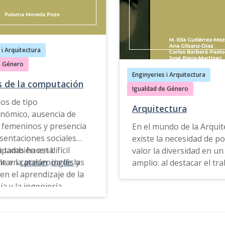
género de Historia
ofrece
propuestas, ejemplos d
a también está
prácticas, recursos doce
le en
catalán
,
inglés
y
herramientas de consult
 i Arquitectura
permiten mirar al pasad
e Género
conocer el presente de 
Enginyeries i Arquitectura
s de la computación
crítica y caminar hacia u
Igualdad de Género
sociedad más igualitaria,
os de tipo
e inclusiva en el futuro.
Arquitectura
nómico, ausencia de
 femeninos y presencia
En el mundo de la Arquit
Esta guía también está
sentaciones sociales
existe la necesidad de p
disponible en
catalán
,
in
ipadas hacen difícil
a también está
valor la diversidad en un
gallego
.
tar la presencia de las
le en
catalán
,
inglés
y
amplio: al destacar el tr
en el aprendizaje de la
realizado por las arquitec
a y la ingeniería.
proyectar y planificar es
que respondan a las nec
para una docencia
de diferente sexo, gener
aria con perspectiva de
capacidades y recursos; a