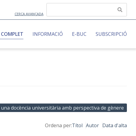
CERCA AVANÇADA
 COMPLET
INFORMACIÓ
E-BUC
SUBSCRIPCIÓ
 a una docència universitària amb perspectiva de gènere
Ordena per:
Títol
Autor
Data d'alta