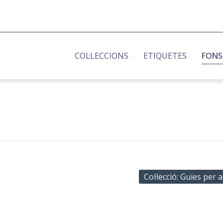
COL·LECCIONS
ETIQUETES
FONS
Col·lecció: Guies per