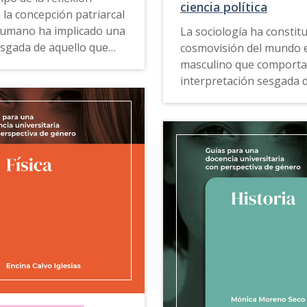
ciencia política
a la concepción patriarcal
humano ha implicado una
La sociología ha constit
esgada de aquello que
cosmovisión del mundo 
omo humanos, de lo que
masculino que comporta
alidad y el conocimiento.
interpretación sesgada d
realidad social. Por otra 
para una docencia
economía tradicional ha
aria con perspectiva de
invisibilizado la depende
 Filosofía
ofrece
tiene la esfera mercantil 
tas, ejemplos de buenas
esfera doméstica. Y en e
s, recursos docentes y
de las ciencias políticas,
ntas de consulta que
encontramos también m
 a los profesores
sesgos de género en co
en el aula a reconocer y
básicos como los de justi
 los conocimientos
igualdad o ciudadanía.
os que lleven a una
sión del ser humano
La
Guía para una docenci
 y diversa.
universitaria con perspect